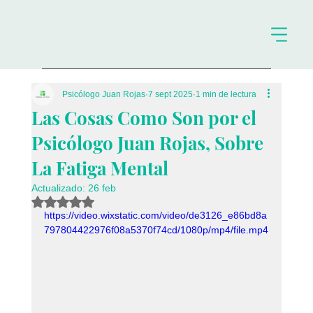
Psicólogo Juan Rojas
7 sept 2025
1 min de lectura
Las Cosas Como Son por el
Psicólogo Juan Rojas, Sobre
La Fatiga Mental
Actualizado:
26 feb
Obtuvo NaN de 5 estrellas.
https://video.wixstatic.com/video/de3126_e86bd8a
797804422976f08a5370f74cd/1080p/mp4/file.mp4