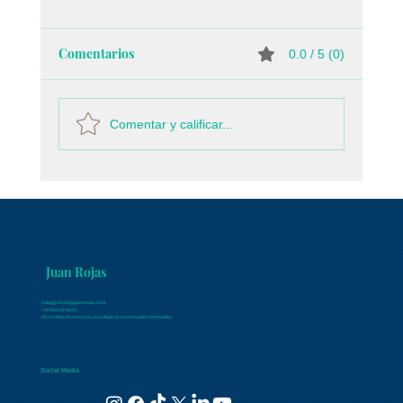
Comentarios
0.0 / 5 (0)
Comentar y calificar...
Las cosas como son, con el Psicólogo
Juan Rojas: Reconstruir el yo después del
trauma
Juan Rojas
hola@psicologojuanrojas.com
+34 651 02 66 12
No se ofrecen servicios psicológicos presenciales ni virtuales.
Social Media