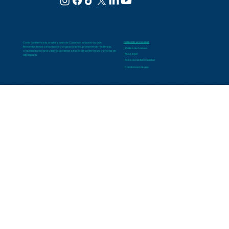
Política de privacidad
Como conferencista, orador y autor de Cuando la vida nos sacude,
llevo estos temas a escenarios y organizaciones, promoviendo resiliencia,
| Política de Cookies
crecimiento personal y liderazgo interior a través de conferencias y charlas de
| Aviso legal
alto impacto.
| Aviso de confidencialidad
| Condiciones de uso