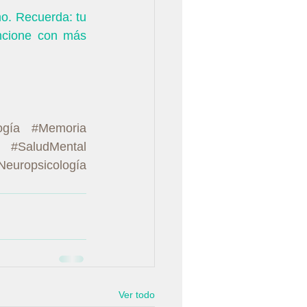
o. Recuerda: tu 
ncione con más 
ogía
#Memoria
#SaludMental
Neuropsicología
Ver todo