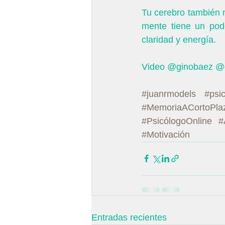
Tu cerebro también 
mente tiene un pode
claridad y energía. 
Video @ginobaez @g
#juanrmodels
#psi
#MemoriaACortoPla
#PsicólogoOnline
#
#Motivación
Entradas recientes