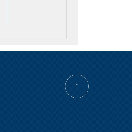
cosas como son con el
logo Juan Rojas, Sobre
rrogancia y prepotencia