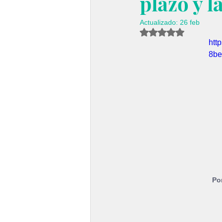
plazo y l
Actualizado:
26 feb
Obtuvo NaN de 5 es
htt
8be
Po