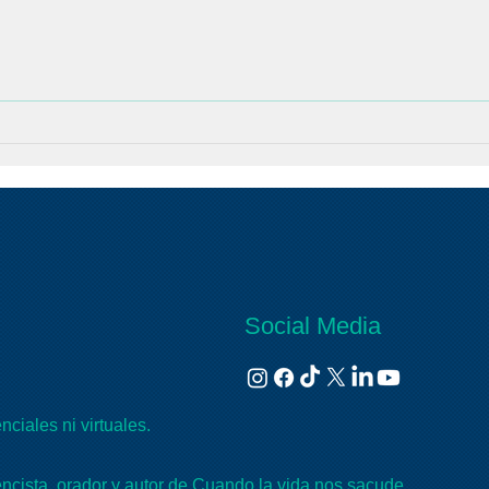
Las cosas como son, con el
Las 
Psicólogo Juan Rojas:
Psicó
Reconstruir el yo después
la A
del trauma
Social Media
ciales ni virtuales.
cista, orador y autor de Cuando la vida nos sacude,