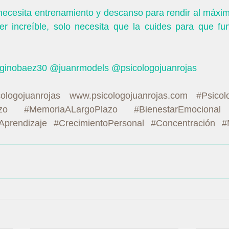
necesita entrenamiento y descanso para rendir al máxim
r increíble, solo necesita que la cuides para que fu
inobaez30 @juanrmodels @psicologojuanrojas 
cologojuanrojas
www.psicologojuanrojas.com
#Psicol
zo
#MemoriaALargoPlazo
#BienestarEmocional
Aprendizaje
#CrecimientoPersonal
#Concentración
#