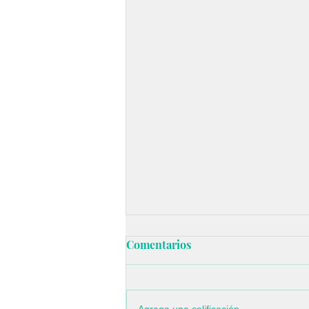
Bienestar emocional y
Comentarios
conciencia interna al iniciar
un nuevo año
Descubre cómo fortalecer el
bienestar emocional al iniciar un