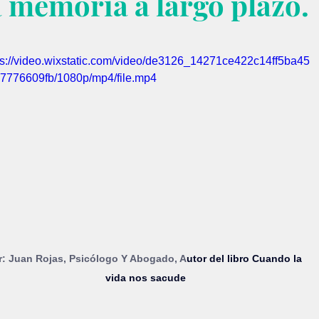
a memoria a largo plazo.
trellas.
ps://video.wixstatic.com/video/de3126_14271ce422c14ff5ba45
7776609fb/1080p/mp4/file.mp4
r: Juan Rojas, Psicólogo Y Abogado, A
utor del libro Cuando la 
vida nos sacude