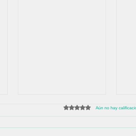
Obtuvo 0 de 5 estrellas.
Aún no hay calificac