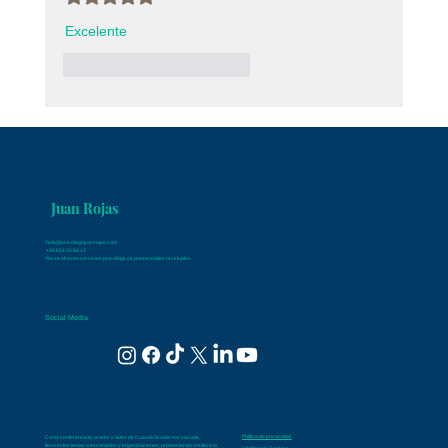
Excelente 
Me gusta
Reaccionar
Juan Rojas
hola@psicologojuanrojas.com
+34 651 02 66 12
No se ofrecen servicios psicológicos presenciales ni virtuales.
Social Media
Política de privacidad
Como conferencista, orador y autor de Cuando la vida nos sacude,
llevo estos temas a escenarios y organizaciones, promoviendo resiliencia,