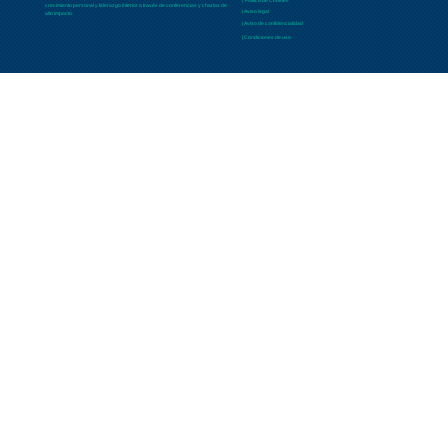
| Política de Cookies
crecimiento personal y liderazgo interior a través de conferencias y charlas de
| Aviso legal
alto impacto.
| Aviso de confidencialidad
| Condiciones de uso