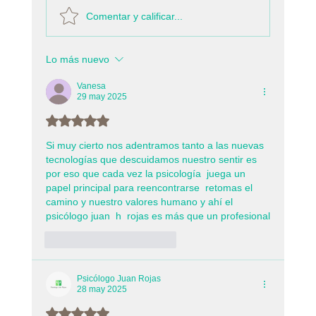
Comentar y calificar...
Lo más nuevo
Las cosas como son, con el Psicólogo
Juan Rojas: Reconstruir el yo después del
Vanesa
29 may 2025
trauma
Obtuvo 5 de 5 estrellas.
Si muy cierto nos adentramos tanto a las nuevas 
tecnologías que descuidamos nuestro sentir es 
por eso que cada vez la psicología  juega un 
papel principal para reencontrarse  retomas el 
camino y nuestro valores humano y ahí el 
psicólogo juan  h  rojas es más que un profesional
Me gusta
Reaccionar
Psicólogo Juan Rojas
28 may 2025
Obtuvo 5 de 5 estrellas.