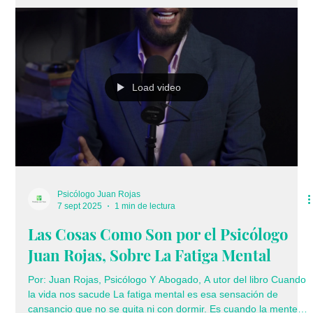
Juan Rojas, Sobre La memoria a corto
plazo y la memoria a largo plazo.
Por: Juan Rojas, Psicólogo Y Abogado, A utor del libro Cuando
la vida nos sacude La memoria es una de las funciones más
fascinantes de nuestra mente. Existen dos tipos que usamos
todos los días: la memoria a corto plazo y la memoria a largo
plazo. La memoria a corto plazo es como una libreta pequeña:
guarda información por segundos o minutos, como un número
de teléfono o lo que acabas de leer. En cambio, la memoria a
largo plazo es como una gran biblioteca donde se almacenan
Load video