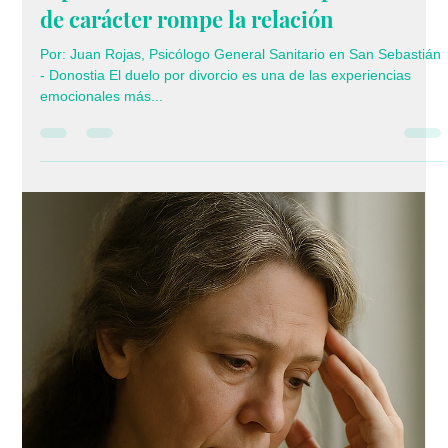
Este duelo que actualmente atraviesan
los latinos por las deportaciones
Por: Juan Rojas, Psicólogo Y Abogado, A utor del libro Cuando
la vida nos sacude Cuando la vida te cambia de golpe, no hay
palabras que alcancen para describir el dolor. Miles de familias
latinas están viviendo un duelo invisible, silencioso, lleno de
angustia y soledad. Las deportaciones no solo separan
cuerpos; arrancan raíces, dividen corazones y rompen
proyectos. ¿Cómo sanar cuando se siente que el alma se
quedó en otro país? ¿Cómo volver a empezar cuando todo lo
construi