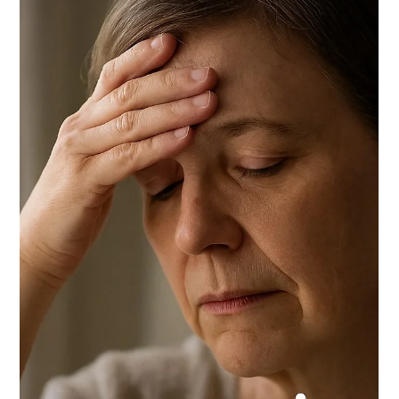
Psicólogo Juan Rojas
22 ago 2025
2 min de lectura
Reflexión Internacional sobre la
Autoimagen y la Belleza desde la
Psicología
Por: Juan Rojas, Psicólogo General Sanitario en San Sebastián
- Donostia, online En un mundo interconectado donde los
espejos culturales...