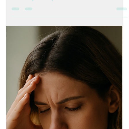
Psicólogo Juan Rojas
7 sept 2025
1 min de lectura
Las Cosas Como Son por el Psicólogo
Juan Rojas, Sobre La Fatiga Mental
Por: Juan Rojas, Psicólogo Y Abogado, A utor del libro Cuando
la vida nos sacude La fatiga mental es esa sensación de
cansancio que no se quita ni con dormir. Es cuando la mente
se siente saturada, cuando incluso las tareas simples parecen
pesadas y cuesta mantener la concentración. En psicología se
entiende como una consecuencia de la sobreexigencia, la falta
de descanso emocional y la presión constante que ejercemos
sobre nosotros mismos. Vivir con fatiga mental no signific