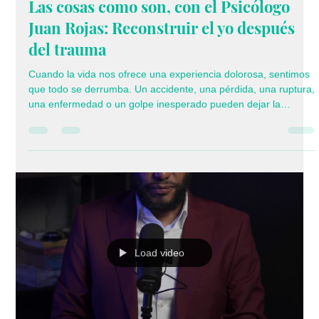
Psicólogo Juan Rojas
14 sept 2025
2 min de lectura
Las cosas como son, con el Psicólogo
Juan Rojas: Reconstruir el yo después
del trauma
Cuando la vida nos ofrece una experiencia dolorosa, sentimos
que todo se derrumba. Un accidente, una pérdida, una ruptura,
una enfermedad o un golpe inesperado pueden dejar la
sensación de que ya no somos los mismos. El trauma no solo
afecta nuestra mente, también hiere nuestra confianza, nuestra
manera de ver el mundo y hasta la forma en que nos miramos
a nosotros mismos. Es como si la vida nos obligara a empezar
de nuevo, pero sin instrucciones claras. Reconstruir el yo des