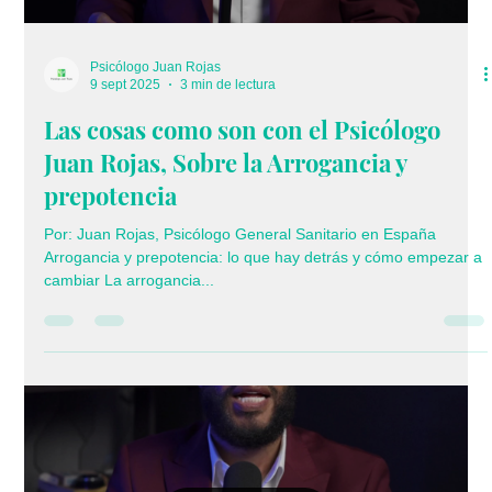
Load video
Psicólogo Juan Rojas
9 sept 2025
3 min de lectura
Las cosas como son con el Psicólogo
Juan Rojas, Sobre la Arrogancia y
prepotencia
Por: Juan Rojas, Psicólogo General Sanitario en España
Arrogancia y prepotencia: lo que hay detrás y cómo empezar a