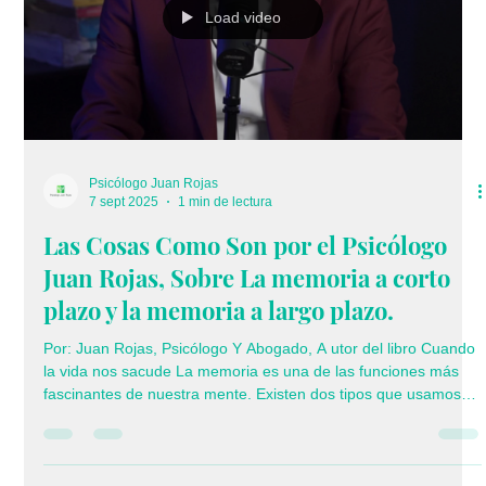
cambiar La arrogancia...
Load video
Psicólogo Juan Rojas
7 sept 2025
1 min de lectura
Las Cosas Como Son por el Psicólogo