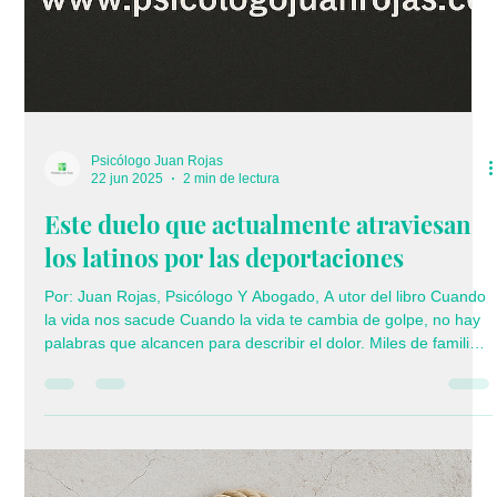
6 jul 2025
3 min de lectura
Duelo por aborto deseado: causas,
consecuencias psicológicas y marco
legal en países donde está permitido
Por: Juan Rojas, Psicólogo Y Abogado, A utor del libro Cuando
la vida nos sacude A veces la vida nos lleva a tomar decisiones
difíciles. El aborto deseado es una de ellas. Aunque se trate de
una elección personal, libre y protegida por la ley, eso no
significa que no duela. La psicología nos recuerda que el dolor
emocional no siempre surge por lo que nos hacen los demás, a
veces surge de las decisiones que nosotros mismos debemos
tomar para protegernos, para cuidarnos o para