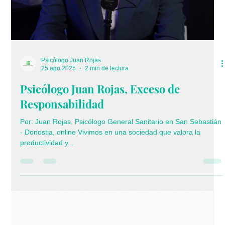
7 sept 2025
2 min de lectura
Cómo controlar la ansiedad en tiempos
de incertidumbre
Por: Juan Rojas, Psicólogo Y Abogado, A utor del libro Cuando
la vida nos sacude La ansiedad se ha convertido en una de las
experiencias emocionales más comunes en nuestra vida
cotidiana. Aparece cuando la mente se adelanta al futuro con
pensamientos cargados de preocupación y el cuerpo responde
como si hubiera una amenaza constante. En tiempos de
incertidumbre, como los que vivimos hoy, esta sensación
puede intensificarse y llegar a ocupar un lugar demasiado
grande en nuestr
Load video