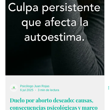
Por: Juan Rojas, Psicólogo Y Abogado, A utor del libro Cuando
la vida nos sacude Vivimos en una época donde todo parece
urgente. Las responsabilidades se acumulan, las notificaciones
no se detienen y las exigencias externas muchas veces nos
hacen olvidar lo esencial: cómo nos sentimos por dentro. En
este contexto, un fenómeno cada vez más común está
ganando terreno sin hacer demasiado ruido: la fatiga
emocional. A diferencia del cansancio físico, la fatiga emocional
no siempr