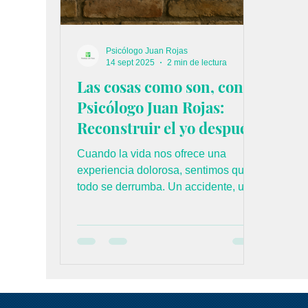
Psicólogo Juan Rojas
14 sept 2025
2 min de lectura
Las cosas como son, con el
Psicólogo Juan Rojas:
Reconstruir el yo después
del trauma
Cuando la vida nos ofrece una
experiencia dolorosa, sentimos que
todo se derrumba. Un accidente, una
pérdida, una ruptura, una
enfermedad o un golpe inesperado
pueden dejar la sensación de que ya
no somos los mismos. El trauma no
solo afecta nuestra mente, también
hiere nuestra confianza, nuestra
manera de ver el mundo y hasta la