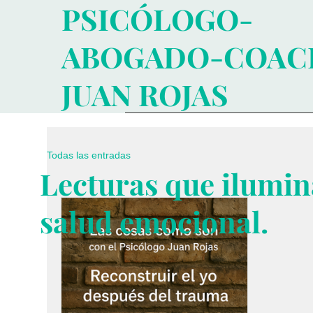
PSICÓLOGO-
ABOGADO-COAC
JUAN ROJAS
Todas las entradas
Lecturas que ilumin
salud emocional.