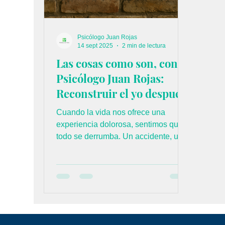
Psicólogo Juan Rojas
14 sept 2025
2 min de lectura
Las cosas como son, con el
Psicólogo Juan Rojas:
Reconstruir el yo después
del trauma
Cuando la vida nos ofrece una
experiencia dolorosa, sentimos que
todo se derrumba. Un accidente, una
pérdida, una ruptura, una
enfermedad o un golpe inesperado
pueden dejar la sensación de que ya
no somos los mismos. El trauma no
solo afecta nuestra mente, también
hiere nuestra confianza, nuestra
manera de ver el mundo y hasta la