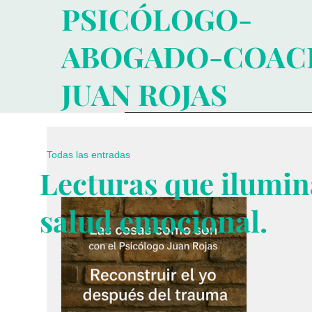
PSICÓLOGO-
ABOGADO-COAC
JUAN ROJAS
Todas las entradas
Lecturas que ilumin
salud emocional.