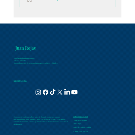
Las cosas como son, con el Psicólogo
Juan Rojas: Reconstruir el yo después del
trauma
Juan Rojas
hola@psicologojuanrojas.com
+34 651 02 66 12
No se ofrecen servicios psicológicos presenciales ni virtuales.
Social Media
Política de privacidad
Como conferencista, orador y autor de Cuando la vida nos sacude,
llevo estos temas a escenarios y organizaciones, promoviendo resiliencia,
| Política de Cookies
crecimiento personal y liderazgo interior a través de conferencias y charlas de
| Aviso legal
alto impacto.
| Aviso de confidencialidad
| Condiciones de uso